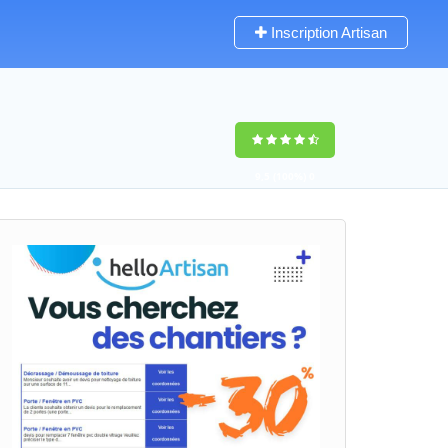
Inscription Artisan
9,5
(100%)
0
votes