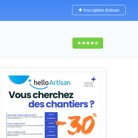
Inscription Artisan
9,5
(100%)
0
votes