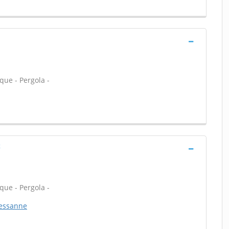
que - Pergola -
x
que - Pergola -
essanne