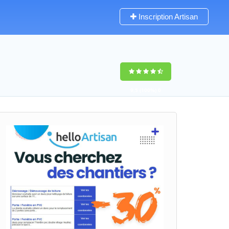
Inscription Artisan
9,5
(100%)
0
votes