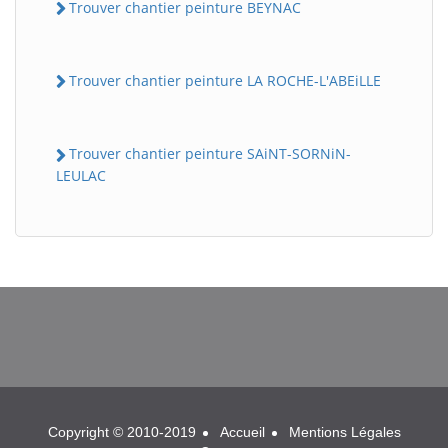
Trouver chantier peinture BEYNAC
Trouver chantier peinture LA ROCHE-L'ABEiLLE
Trouver chantier peinture SAiNT-SORNiN-
LEULAC
BatiWebPro
B
Assistant en ligne
B
Copyright © 2010-2019
Accueil
Mentions Légales