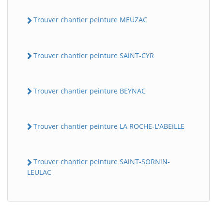
Trouver chantier peinture MEUZAC
Trouver chantier peinture SAiNT-CYR
Trouver chantier peinture BEYNAC
BatiWebPro
B
Assistant en ligne
Trouver chantier peinture LA ROCHE-L'ABEiLLE
B
Trouver chantier peinture SAiNT-SORNiN-
LEULAC
BatiWebPro