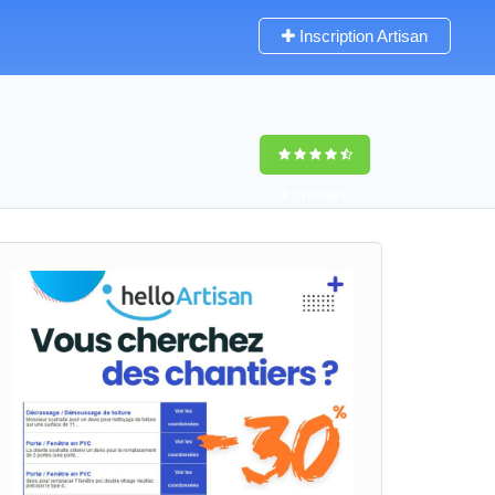
Inscription Artisan
9,5
(100%)
0
votes