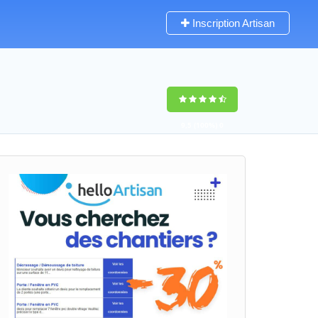
Inscription Artisan
9,5
(100%)
0
votes