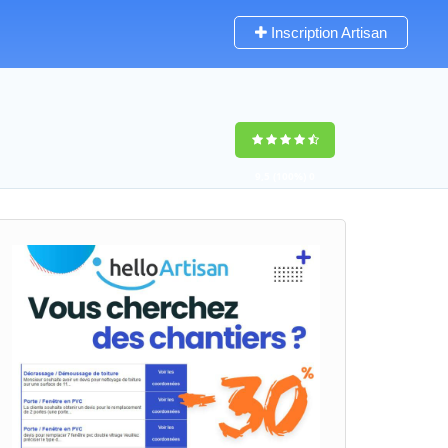
Inscription Artisan
9,5
(100%)
0
votes