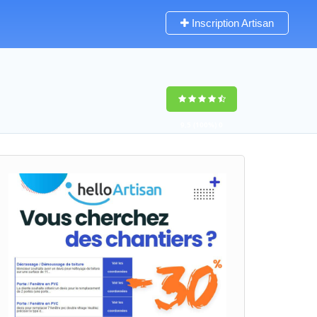
Inscription Artisan
9,5
(100%)
0
votes