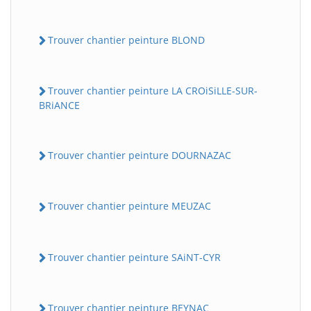
Trouver chantier peinture BLOND
Trouver chantier peinture LA CROiSiLLE-SUR-
BRiANCE
Trouver chantier peinture DOURNAZAC
BatiWebPro
B
Assistant en ligne
Trouver chantier peinture MEUZAC
B
Trouver chantier peinture SAiNT-CYR
BatiWebPro
Trouver chantier peinture BEYNAC