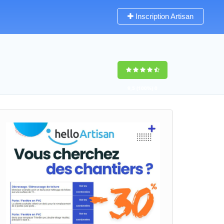
Inscription Artisan
9,5
(100%)
0
votes