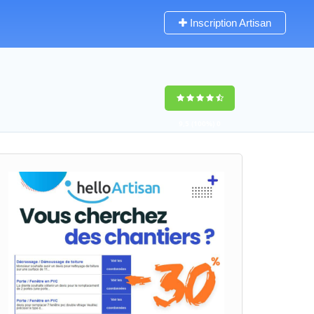
Inscription Artisan
9,5
(100%)
0
votes