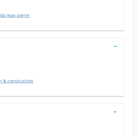
oda jean pierre
on & construction